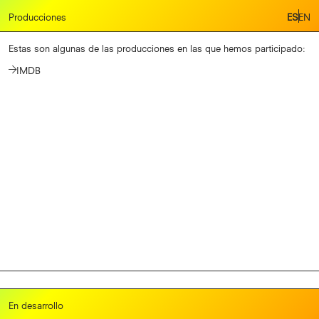
Producciones
Producciones
ES
ES
EN
EN
En desarrollo
Estas son algunas de las producciones en las que hemos participado:
IMDB
Cine365films
En desarrollo