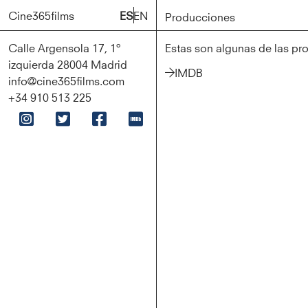
Cine365films
Cine365films
ES
ES
EN
EN
Producciones
Producciones
Calle Argensola 17, 1º
Estas son algunas de las pr
izquierda 28004 Madrid
IMDB
info@cine365films.com
+34 910 513 225