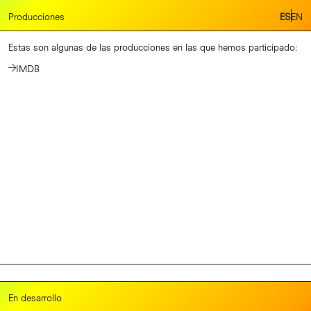
Producciones
Producciones
ES
ES
EN
EN
En desarrollo
Estas son algunas de las producciones en las que hemos participado:
IMDB
Cine365films
En desarrollo