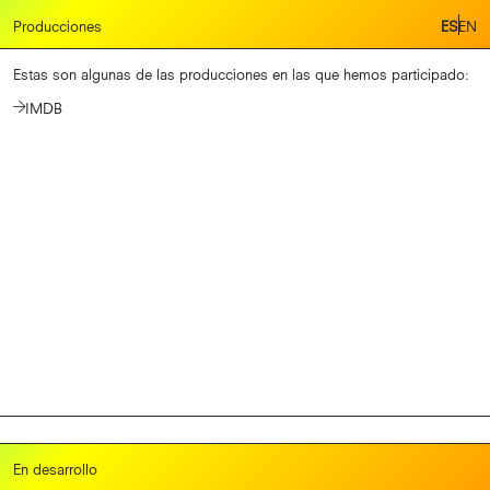
Producciones
Producciones
ES
ES
EN
EN
En desarrollo
Estas son algunas de las producciones en las que hemos participado:
IMDB
Cine365films
En desarrollo